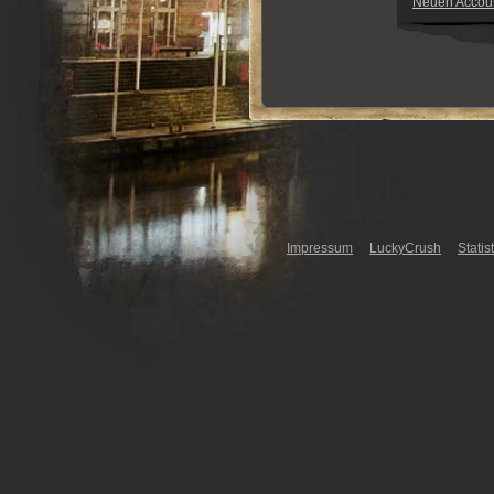
Neuen Accou
Impressum
LuckyCrush
Statis